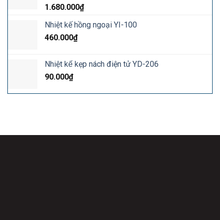
1.680.000
₫
Nhiệt kế hồng ngoại YI-100
460.000
₫
Nhiệt kế kẹp nách điện tử YD-206
90.000
₫
Công Ty Cổ Phẩn Quốc Tế Baby & Mom Care
Địa chỉ: 18 Nghiêm Xuân Yêm, xã Thanh Liệt, TP. Hà Nội.
Hotline:
038.36.036.19
Fanpage:
Máy móc trẻ em Adler