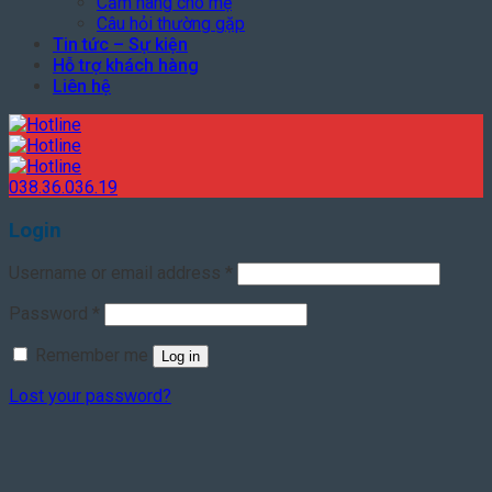
Cẩm nang cho mẹ
Câu hỏi thường gặp
Tin tức – Sự kiện
Hỗ trợ khách hàng
Liên hệ
038.36.036.19
Login
Username or email address
*
Password
*
Remember me
Log in
Lost your password?