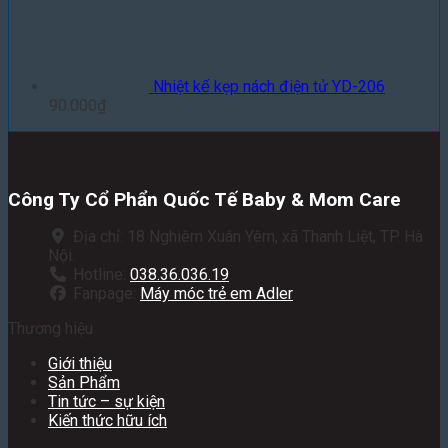
Nhiệt kế kẹp nách điện tử YD-206
90.000
₫
Công Ty Cổ Phẩn Quốc Tế Baby & Mom Care
Địa chỉ: 18 Nghiêm Xuân Yêm, xã Thanh Liệt, TP. Hà
Nội.
Hotline:
038.36.036.19
Fanpage:
Máy móc trẻ em Adler
Thương hiệu
Giới thiệu
Sản Phẩm
Tin tức – sự kiện
Kiến thức hữu ích