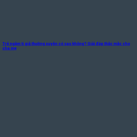
Trẻ ngậm ti giả thường xuyên có sao không? Giải đáp thắc mắc cho
cha mẹ