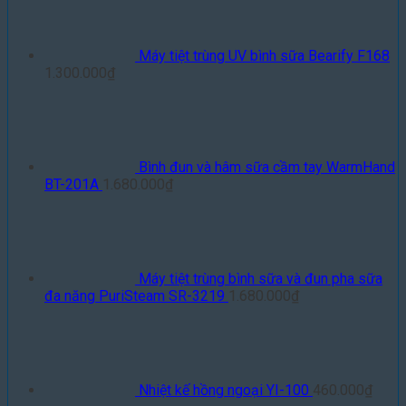
Máy tiệt trùng UV bình sữa Bearify F168
1.300.000
₫
Bình đun và hâm sữa cầm tay WarmHand
BT-201A
1.680.000
₫
Máy tiệt trùng bình sữa và đun pha sữa
đa năng PuriSteam SR-3219
1.680.000
₫
Nhiệt kế hồng ngoại YI-100
460.000
₫