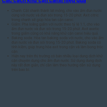
Các cách khử cặn canxi hiệu quả
Chanh: Cắt chanh thành lát mỏng, cho vào ấm đun nước
cùng với nước và đun sôi trong 15-20 phút. Axit citric
trong chanh sẽ giúp hòa tan cặn canxi.
Giấm: Pha loãng giấm với nước theo tỷ lệ 1:1, cho vào
ấm đun nước và đun sôi trong 15-20 phút. Axit axetic
trong giấm cũng có khả năng khử cặn canxi hiệu quả.
Baking soda: Hòa tan baking soda với nước, cho vào ấm
đun nước và đun sôi trong 15-20 phút. Baking soda có
tính kiềm, giúp trung hòa axit trong cặn và làm bong tróc
cặn.
Hiện nay trên thị trường có bán nhiều loại dung dịch khử
cặn chuyên dụng cho ấm đun nước. Sử dụng dung dịch
này rất đơn giản, chỉ cần làm theo hướng dẫn sử dụng
trên bao bì.