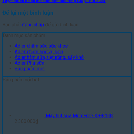
Tuyệt chiêu để bố mẹ sinh con tuổi rồng Giáp Thìn 2024
Để lại một bình luận
Bạn phải
đăng nhập
để gửi bình luận.
Danh mục sản phẩm
Adler chăm sóc sức khỏe
Adler chăm sóc vệ sinh
Adler hâm sữa, tiệt trùng, sấy khô
Adler Pha sữa
Sản phẩm mới
Sản phẩm nổi bật
Máy hút sữa MomFree XB-8138
2.300.000
₫