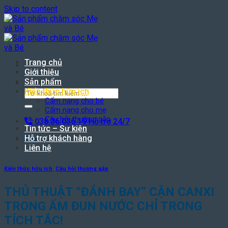
Skip to content
Trang chủ
Giới thiệu
Sản phẩm
Search for:
Kiến thức hữu ích
Cẩm nang cho bé
Cẩm nang cho mẹ
Câu hỏi thường gặp
038.36.036.19
Hỗ trợ 24/7
Tin tức – Sự kiện
Hỗ trợ khách hàng
Cart
Liên hệ
Kiến thức hữu ích
,
Câu hỏi thường gặp
THỦ THUẬT “ĐÁNH BAY” CẶN CANXI
TRONG ẤM ĐUN NƯỚC CHỈ TRONG
TÍCH TẮC!