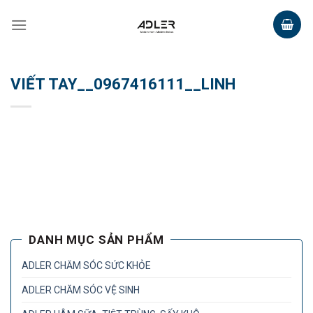
Skip
to
content
VIẾT TAY__0967416111__LINH
DANH MỤC SẢN PHẨM
ADLER CHĂM SÓC SỨC KHỎE
ADLER CHĂM SÓC VỆ SINH