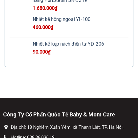
năng PuriSteam SR-3219
1.680.000
₫
Nhiệt kế hồng ngoại YI-100
460.000
₫
Nhiệt kế kẹp nách điện tử YD-206
90.000
₫
Công Ty Cổ Phẩn Quốc Tế Baby & Mom Care
Địa chỉ: 18 Nghiêm Xuân Yêm, xã Thanh Liệt, TP. Hà Nội.
Hotline:
038.36.036.19