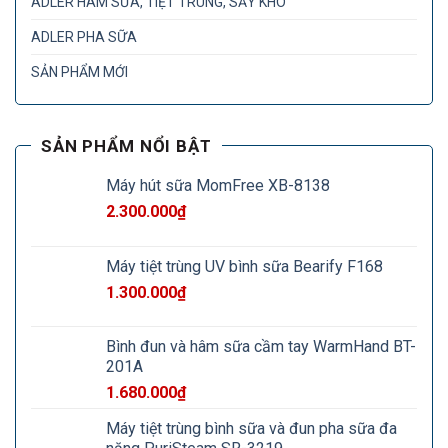
ADLER HÂM SỮA, TIỆT TRÙNG, SẤY KHÔ
ADLER PHA SỮA
SẢN PHẨM MỚI
SẢN PHẨM NỔI BẬT
Máy hút sữa MomFree XB-8138
2.300.000
₫
Máy tiệt trùng UV bình sữa Bearify F168
1.300.000
₫
Bình đun và hâm sữa cầm tay WarmHand BT-
201A
1.680.000
₫
Máy tiệt trùng bình sữa và đun pha sữa đa