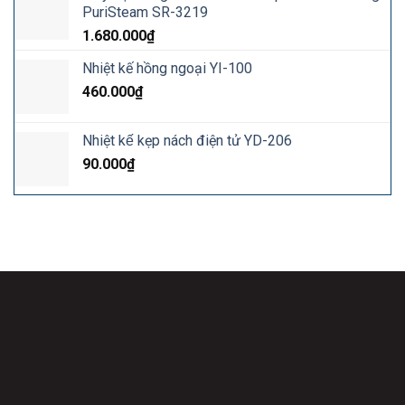
PuriSteam SR-3219
1.680.000
₫
Nhiệt kế hồng ngoại YI-100
460.000
₫
Nhiệt kế kẹp nách điện tử YD-206
90.000
₫
Công Ty Cổ Phẩn Quốc Tế Baby & Mom Care
Địa chỉ: 18 Nghiêm Xuân Yêm, xã Thanh Liệt, TP. Hà Nội.
Hotline:
038.36.036.19