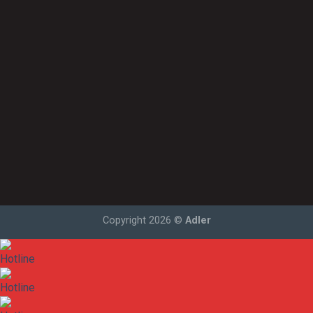
Chính sách đại lý
Liên hệ
Hướng dẫn mua hàng
Hệ thống Đại lý
Thông tin hỗ trợ
Liên hệ
Copyright 2026 ©
Adler