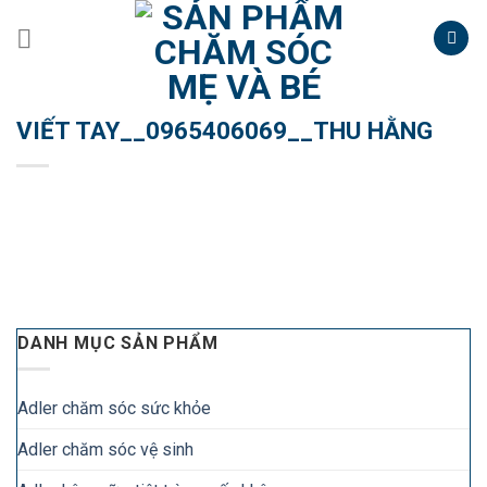
Skip
to
content
VIẾT TAY__0965406069__THU HẰNG
DANH MỤC SẢN PHẨM
Adler chăm sóc sức khỏe
Adler chăm sóc vệ sinh