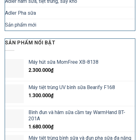
Adler hâm sữa, tiệt trùng, sấy khô
Adler Pha sữa
Sản phẩm mới
SẢN PHẨM NỔI BẬT
Máy hút sữa MomFree XB-8138
2.300.000
₫
Máy tiệt trùng UV bình sữa Bearify F168
1.300.000
₫
Bình đun và hâm sữa cầm tay WarmHand BT-
201A
1.680.000
₫
Máy tiệt trùng bình sữa và đun pha sữa đa năng