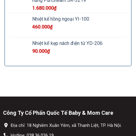
năng PuriSteam SR-3219
1.680.000
₫
Nhiệt kế hồng ngoại YI-100
460.000
₫
Nhiệt kế kẹp nách điện tử YD-206
90.000
₫
Công Ty Cổ Phẩn Quốc Tế Baby & Mom Care
Địa chỉ: 18 Nghiêm Xuân Yêm, xã Thanh Liệt, TP. Hà Nội.
Hotline:
038.36.036.19