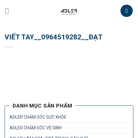
Skip
to
content
VIẾT TAY__0964519282__ĐẠT
DANH MỤC SẢN PHẨM
ADLER CHĂM SÓC SỨC KHỎE
ADLER CHĂM SÓC VỆ SINH