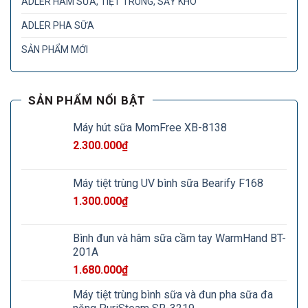
ADLER HÂM SỮA, TIỆT TRÙNG, SẤY KHÔ
ADLER PHA SỮA
SẢN PHẨM MỚI
SẢN PHẨM NỔI BẬT
Máy hút sữa MomFree XB-8138
2.300.000
₫
Máy tiệt trùng UV bình sữa Bearify F168
1.300.000
₫
Bình đun và hâm sữa cầm tay WarmHand BT-
201A
1.680.000
₫
Máy tiệt trùng bình sữa và đun pha sữa đa