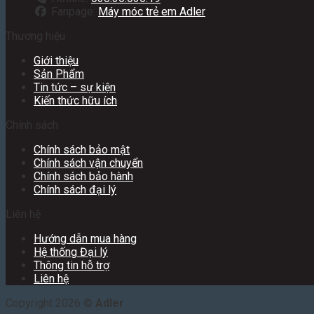
Fanpage:
Máy móc trẻ em Adler
Thương hiệu
Giới thiệu
Sản Phẩm
Tin tức – sự kiện
Kiến thức hữu ích
Chính sách
Chính sách bảo mật
Chính sách vận chuyển
Chính sách bảo hành
Chính sách đại lý
Liên hệ
Hướng dẫn mua hàng
Hệ thống Đại lý
Thông tin hỗ trợ
Liên hệ
Copyright 2026 ©
Adler