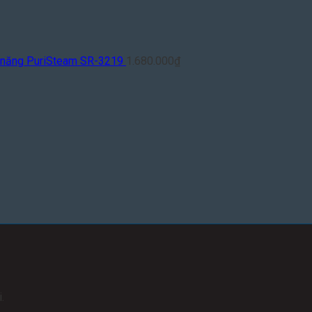
a năng PuriSteam SR-3219
1.680.000
₫
.