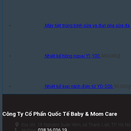
Máy tiệt trùng bình sữa và đun pha sữa đ
Nhiệt kế hồng ngoại YI-100
460.000
₫
Nhiệt kế kẹp nách điện tử YD-206
90.000
₫
Công Ty Cổ Phẩn Quốc Tế Baby & Mom Care
Địa chỉ: 18 Nghiêm Xuân Yêm, xã Thanh Liệt, TP. Hà Nội
Hotline:
038.36.036.19