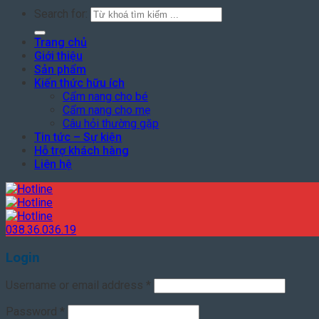
Search for:
Trang chủ
Giới thiệu
Sản phẩm
Kiến thức hữu ích
Cẩm nang cho bé
Cẩm nang cho mẹ
Câu hỏi thường gặp
Tin tức – Sự kiện
Hỗ trợ khách hàng
Liên hệ
038.36.036.19
Login
Username or email address
*
Password
*