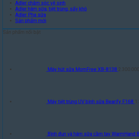
Adler chăm sóc vệ sinh
Adler hâm sữa, tiệt trùng, sấy khô
Adler Pha sữa
Sản phẩm mới
Sản phẩm nổi bật
Máy hút sữa MomFree XB-8138
2.300.00
Máy tiệt trùng UV bình sữa Bearify F168
1
Bình đun và hâm sữa cầm tay WarmHand 