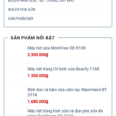
ADLER HÂM SỮA, TIỆT TRÙNG, SẤY KHÔ
ADLER PHA SỮA
SẢN PHẨM MỚI
SẢN PHẨM NỔI BẬT
Máy hút sữa MomFree XB-8138
2.300.000
₫
Máy tiệt trùng UV bình sữa Bearify F168
1.300.000
₫
Bình đun và hâm sữa cầm tay WarmHand BT-
201A
1.680.000
₫
Máy tiệt trùng bình sữa và đun pha sữa đa