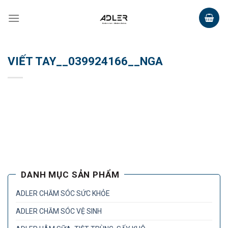
Skip
to
content
VIẾT TAY__039924166__NGA
DANH MỤC SẢN PHẨM
ADLER CHĂM SÓC SỨC KHỎE
ADLER CHĂM SÓC VỆ SINH