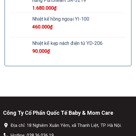
năng PuriSteam SR-3219
1.680.000
₫
Nhiệt kế hồng ngoại YI-100
460.000
₫
Nhiệt kế kẹp nách điện tử YD-206
90.000
₫
Công Ty Cổ Phẩn Quốc Tế Baby & Mom Care
Địa chỉ: 18 Nghiêm Xuân Yêm, xã Thanh Liệt, TP. Hà Nội.
Hotline:
038.36.036.19