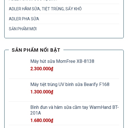
ADLER HÂM SỮA, TIỆT TRÙNG, SẤY KHÔ
ADLER PHA SỮA
SẢN PHẨM MỚI
SẢN PHẨM NỔI BẬT
Máy hút sữa MomFree XB-8138
2.300.000
₫
Máy tiệt trùng UV bình sữa Bearify F168
1.300.000
₫
Bình đun và hâm sữa cầm tay WarmHand BT-
201A
1.680.000
₫