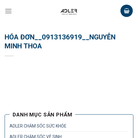
Skip
to
content
HÓA ĐƠN__0913136919__NGUYỄN
MINH THOA
DANH MỤC SẢN PHẨM
ADLER CHĂM SÓC SỨC KHỎE
ADLER CHĂM SÓC VỆ SINH