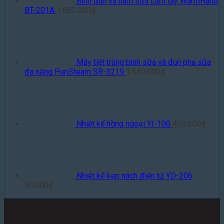
Bình đun và hâm sữa cầm tay WarmHand
BT-201A
1.680.000
₫
Máy tiệt trùng bình sữa và đun pha sữa
đa năng PuriSteam SR-3219
1.680.000
₫
Nhiệt kế hồng ngoại YI-100
460.000
₫
Nhiệt kế kẹp nách điện tử YD-206
90.000
₫