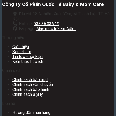
Công Ty Cổ Phẩn Quốc Tế Baby & Mom Care
Địa chỉ: 18 Nghiêm Xuân Yêm, xã Thanh Liệt, TP. Hà
Nội.
Hotline:
038.36.036.19
Fanpage:
Máy móc trẻ em Adler
Thương hiệu
Giới thiệu
Sản Phẩm
Tin tức – sự kiện
Kiến thức hữu ích
Chính sách
Chính sách bảo mật
Chính sách vận chuyển
Chính sách bảo hành
Chính sách đại lý
Liên hệ
Hướng dẫn mua hàng