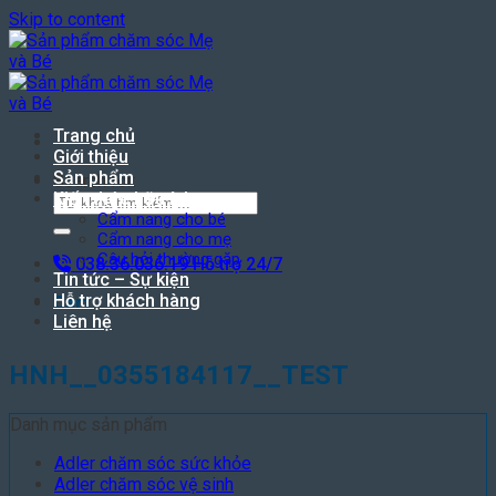
Skip to content
Trang chủ
Giới thiệu
Sản phẩm
Search for:
Kiến thức hữu ích
Cẩm nang cho bé
Cẩm nang cho mẹ
Câu hỏi thường gặp
038.36.036.19
Hỗ trợ 24/7
Tin tức – Sự kiện
Hỗ trợ khách hàng
Cart
Liên hệ
HNH__0355184117__TEST
Danh mục sản phẩm
Adler chăm sóc sức khỏe
Adler chăm sóc vệ sinh