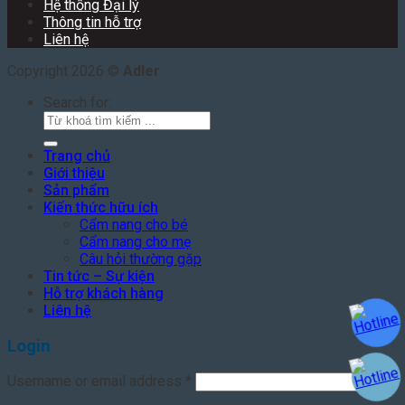
Hệ thống Đại lý
Thông tin hỗ trợ
Liên hệ
Copyright 2026 ©
Adler
Search for:
Trang chủ
Giới thiệu
Sản phẩm
Kiến thức hữu ích
Cẩm nang cho bé
Cẩm nang cho mẹ
Câu hỏi thường gặp
Tin tức – Sự kiện
Hỗ trợ khách hàng
Liên hệ
Login
Username or email address
*