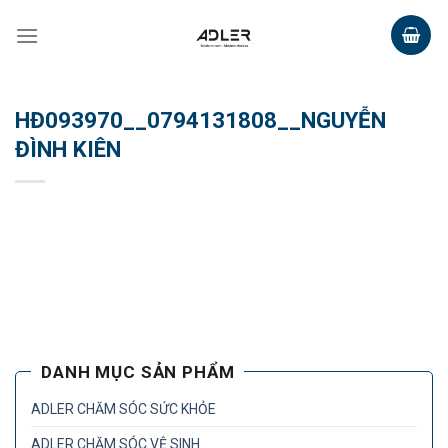
Skip
to
content
HĐ093970__0794131808__NGUYỄN
ĐÌNH KIÊN
DANH MỤC SẢN PHẨM
ADLER CHĂM SÓC SỨC KHỎE
ADLER CHĂM SÓC VỆ SINH