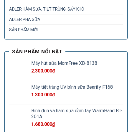
ADLER HÂM SỮA, TIỆT TRÙNG, SẤY KHÔ
ADLER PHA SỮA
SẢN PHẨM MỚI
SẢN PHẨM NỔI BẬT
Máy hút sữa MomFree XB-8138
2.300.000
₫
Máy tiệt trùng UV bình sữa Bearify F168
1.300.000
₫
Bình đun và hâm sữa cầm tay WarmHand BT-
201A
1.680.000
₫