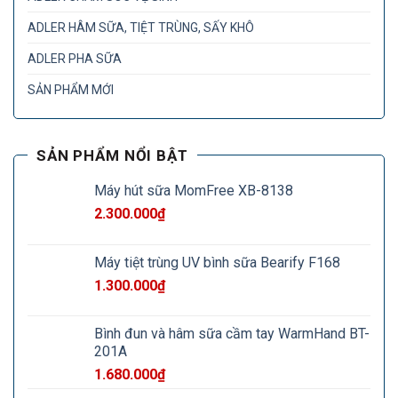
ADLER HÂM SỮA, TIỆT TRÙNG, SẤY KHÔ
ADLER PHA SỮA
SẢN PHẨM MỚI
SẢN PHẨM NỔI BẬT
Máy hút sữa MomFree XB-8138
2.300.000
₫
Máy tiệt trùng UV bình sữa Bearify F168
1.300.000
₫
Bình đun và hâm sữa cầm tay WarmHand BT-
201A
1.680.000
₫