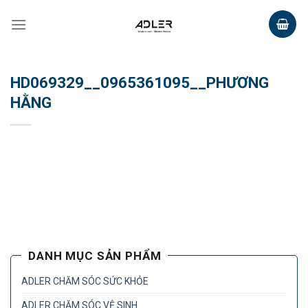
Skip
to
content
HD069329__0965361095__PHƯƠNG
HẰNG
DANH MỤC SẢN PHẨM
ADLER CHĂM SÓC SỨC KHỎE
ADLER CHĂM SÓC VỆ SINH