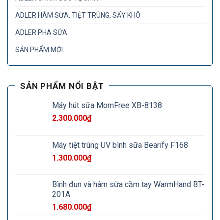
ADLER HÂM SỮA, TIỆT TRÙNG, SẤY KHÔ
ADLER PHA SỮA
SẢN PHẨM MỚI
SẢN PHẨM NỔI BẬT
Máy hút sữa MomFree XB-8138
2.300.000
₫
Máy tiệt trùng UV bình sữa Bearify F168
1.300.000
₫
Bình đun và hâm sữa cầm tay WarmHand BT-
201A
1.680.000
₫