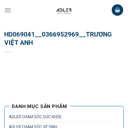
Skip
to
content
HD069041__0366952969__TRƯƠNG
VIỆT ANH
DANH MỤC SẢN PHẨM
ADLER CHĂM SÓC SỨC KHỎE
ADLER CHĂM SÓC VỆ SINH