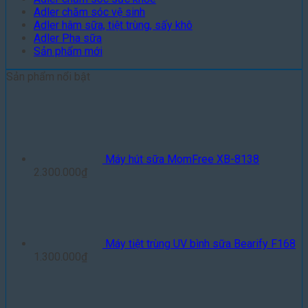
Adler chăm sóc vệ sinh
Adler hâm sữa, tiệt trùng, sấy khô
Adler Pha sữa
Sản phẩm mới
Sản phẩm nổi bật
Máy hút sữa MomFree XB-8138
2.300.000
₫
Máy tiệt trùng UV bình sữa Bearify F168
1.300.000
₫