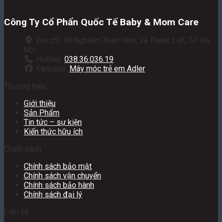
Công Ty Cổ Phẩn Quốc Tế Baby & Mom Care
Địa chỉ: 18 Nghiêm Xuân Yêm, xã Thanh Liệt, TP. Hà
Nội.
Hotline:
038.36.036.19
Fanpage:
Máy móc trẻ em Adler
Thương hiệu
Giới thiệu
Sản Phẩm
Tin tức – sự kiện
Kiến thức hữu ích
Chính sách
Chính sách bảo mật
Chính sách vận chuyển
Chính sách bảo hành
Chính sách đại lý
Liên hệ