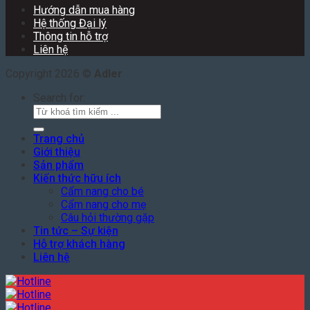
Hướng dẫn mua hàng
Hệ thống Đại lý
Thông tin hỗ trợ
Liên hệ
Copyright 2026 ©
Adler
Search for:
Trang chủ
Giới thiệu
Sản phẩm
Kiến thức hữu ích
Cẩm nang cho bé
Cẩm nang cho mẹ
Câu hỏi thường gặp
Tin tức – Sự kiện
Hỗ trợ khách hàng
Liên hệ