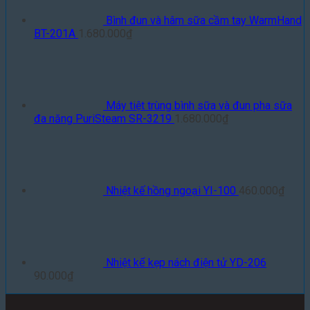
Bình đun và hâm sữa cầm tay WarmHand
BT-201A
1.680.000
₫
Máy tiệt trùng bình sữa và đun pha sữa
đa năng PuriSteam SR-3219
1.680.000
₫
Nhiệt kế hồng ngoại YI-100
460.000
₫
Nhiệt kế kẹp nách điện tử YD-206
90.000
₫