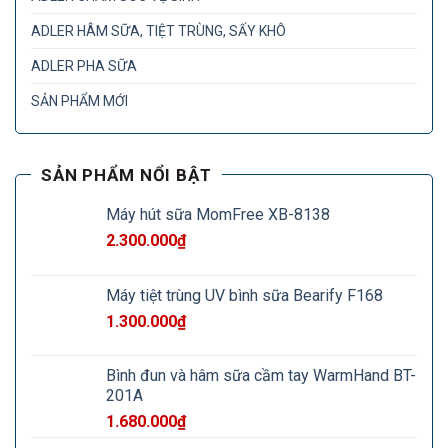
ADLER HÂM SỮA, TIỆT TRÙNG, SẤY KHÔ
ADLER PHA SỮA
SẢN PHẨM MỚI
SẢN PHẨM NỔI BẬT
Máy hút sữa MomFree XB-8138
2.300.000
₫
Máy tiệt trùng UV bình sữa Bearify F168
1.300.000
₫
Bình đun và hâm sữa cầm tay WarmHand BT-
201A
1.680.000
₫