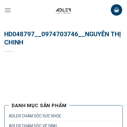
Skip
to
content
HD048797__0974703746__NGUYỄN THỊ
CHINH
DANH MỤC SẢN PHẨM
ADLER CHĂM SÓC SỨC KHỎE
ADLER CHĂM SÓC VỆ SINH