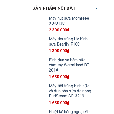
SẢN PHẨM NỔI BẬT
Máy hút sữa MomFree
XB-8138
2.300.000
₫
Máy tiệt trùng UV bình
sữa Bearify F168
1.300.000
₫
Bình đun và hâm sữa
cầm tay WarmHand BT-
201A
1.680.000
₫
Máy tiệt trùng bình sữa
và đun pha sữa đa năng
PuriSteam SR-3219
1.680.000
₫
Nhiệt kế hồng ngoại YI-