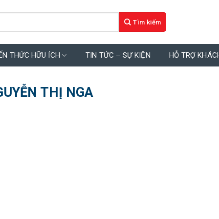
ẾN THỨC HỮU ÍCH
TIN TỨC – SỰ KIỆN
HỖ TRỢ KHÁC
GUYỄN THỊ NGA