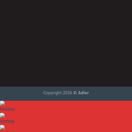
Chính sách đại lý
Liên hệ
Hướng dẫn mua hàng
Hệ thống Đại lý
Thông tin hỗ trợ
Liên hệ
Copyright 2026 ©
Adler