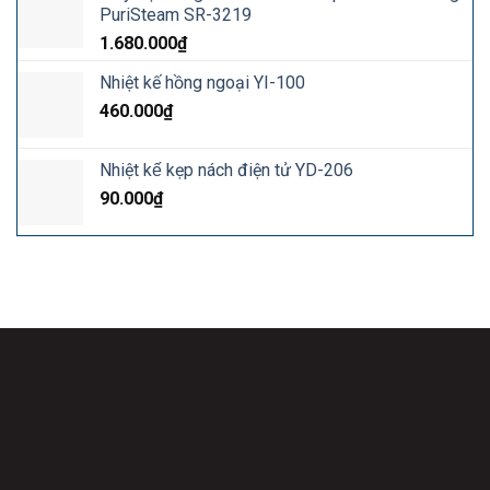
PuriSteam SR-3219
1.680.000
₫
Nhiệt kế hồng ngoại YI-100
460.000
₫
Nhiệt kế kẹp nách điện tử YD-206
90.000
₫
Công Ty Cổ Phẩn Quốc Tế Baby & Mom Care
Địa chỉ: 18 Nghiêm Xuân Yêm, xã Thanh Liệt, TP. Hà Nội.
Hotline:
038.36.036.19