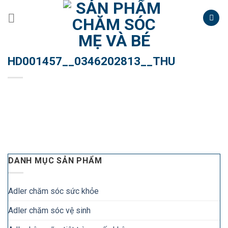
Skip
to
content
HD001457__0346202813__THU
DANH MỤC SẢN PHẨM
Adler chăm sóc sức khỏe
Adler chăm sóc vệ sinh