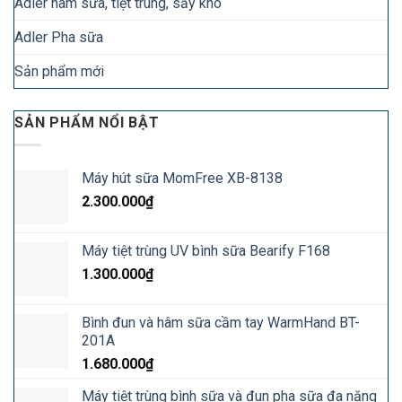
Adler hâm sữa, tiệt trùng, sấy khô
Adler Pha sữa
Sản phẩm mới
SẢN PHẨM NỔI BẬT
Máy hút sữa MomFree XB-8138
2.300.000
₫
Máy tiệt trùng UV bình sữa Bearify F168
1.300.000
₫
Bình đun và hâm sữa cầm tay WarmHand BT-
201A
1.680.000
₫
Máy tiệt trùng bình sữa và đun pha sữa đa năng