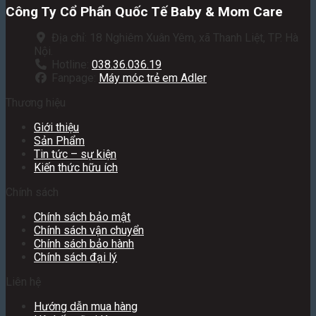
Công Ty Cổ Phẩn Quốc Tế Baby & Mom Care
Địa chỉ: 18 Nghiêm Xuân Yêm, xã Thanh Liệt, TP. Hà
Nội.
Hotline:
038.36.036.19
Fanpage:
Máy móc trẻ em Adler
Thương hiệu
Giới thiệu
Sản Phẩm
Tin tức – sự kiện
Kiến thức hữu ích
Chính sách
Chính sách bảo mật
Chính sách vận chuyển
Chính sách bảo hành
Chính sách đại lý
Liên hệ
Hướng dẫn mua hàng