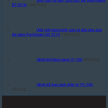
Bình đun và hâm sữa cầm tay WarmHand
BT-201A
1.680.000
₫
Máy tiệt trùng bình sữa và đun pha sữa
đa năng PuriSteam SR-3219
1.680.000
₫
Nhiệt kế hồng ngoại YI-100
460.000
₫
Nhiệt kế kẹp nách điện tử YD-206
90.000
₫