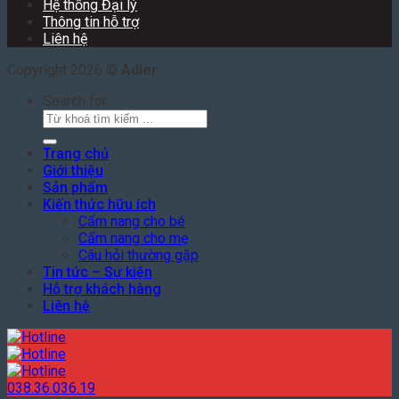
Hệ thống Đại lý
Thông tin hỗ trợ
Liên hệ
Copyright 2026 ©
Adler
Search for:
Trang chủ
Giới thiệu
Sản phẩm
Kiến thức hữu ích
Cẩm nang cho bé
Cẩm nang cho mẹ
Câu hỏi thường gặp
Tin tức – Sự kiện
Hỗ trợ khách hàng
Liên hệ
038.36.036.19