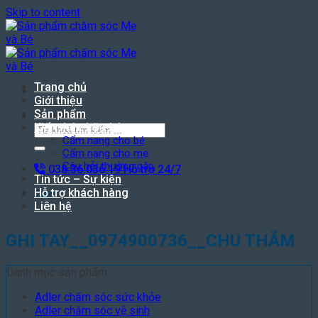
Skip to content
Trang chủ
Giới thiệu
Sản phẩm
Search for:
Kiến thức hữu ích
Cẩm nang cho bé
Cẩm nang cho mẹ
Câu hỏi thường gặp
038.36.036.19
Hỗ trợ 24/7
Tin tức – Sự kiện
Hỗ trợ khách hàng
Cart
Liên hệ
GHI TAY__0974900736__CHU THẮM
Danh mục sản phẩm
Adler chăm sóc sức khỏe
Adler chăm sóc vệ sinh