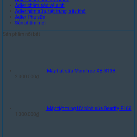
Adler chăm sóc vệ sinh
Adler hâm sữa, tiệt trùng, sấy khô
Adler Pha sữa
Sản phẩm mới
Sản phẩm nổi bật
Máy hút sữa MomFree XB-8138
2.300.000
₫
Máy tiệt trùng UV bình sữa Bearify F168
1.300.000
₫