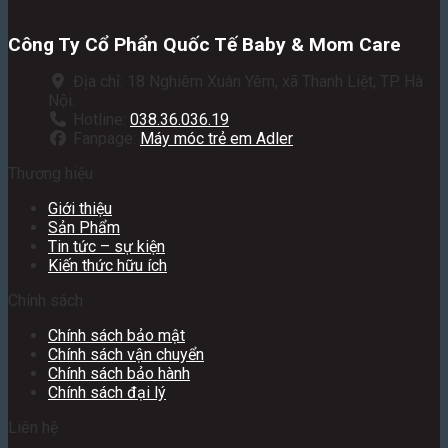
Công Ty Cổ Phẩn Quốc Tế Baby & Mom Care
Địa chỉ: 18 Nghiêm Xuân Yêm, xã Thanh Liệt, TP. Hà
Nội.
Hotline:
038.36.036.19
Fanpage:
Máy móc trẻ em Adler
Thương hiệu
Giới thiệu
Sản Phẩm
Tin tức – sự kiện
Kiến thức hữu ích
Chính sách
Chính sách bảo mật
Chính sách vận chuyển
Chính sách bảo hành
Chính sách đại lý
Liên hệ