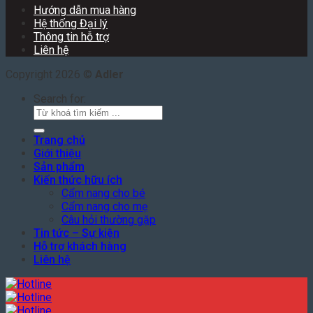
Hướng dẫn mua hàng
Hệ thống Đại lý
Thông tin hỗ trợ
Liên hệ
Copyright 2026 ©
Adler
Search for:
Trang chủ
Giới thiệu
Sản phẩm
Kiến thức hữu ích
Cẩm nang cho bé
Cẩm nang cho mẹ
Câu hỏi thường gặp
Tin tức – Sự kiện
Hỗ trợ khách hàng
Liên hệ