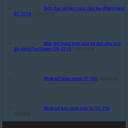
Bình đun và hâm sữa cầm tay WarmHand
BT-201A
1.680.000
₫
Máy tiệt trùng bình sữa và đun pha sữa
đa năng PuriSteam SR-3219
1.680.000
₫
Nhiệt kế hồng ngoại YI-100
460.000
₫
Nhiệt kế kẹp nách điện tử YD-206
90.000
₫