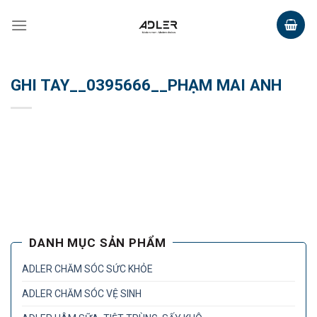
Skip
to
content
GHI TAY__0395666__PHẠM MAI ANH
DANH MỤC SẢN PHẨM
ADLER CHĂM SÓC SỨC KHỎE
ADLER CHĂM SÓC VỆ SINH