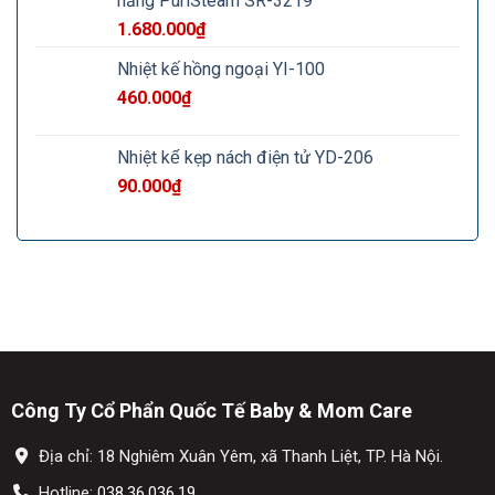
năng PuriSteam SR-3219
1.680.000
₫
Nhiệt kế hồng ngoại YI-100
460.000
₫
Nhiệt kế kẹp nách điện tử YD-206
90.000
₫
Công Ty Cổ Phẩn Quốc Tế Baby & Mom Care
Địa chỉ: 18 Nghiêm Xuân Yêm, xã Thanh Liệt, TP. Hà Nội.
Hotline:
038.36.036.19