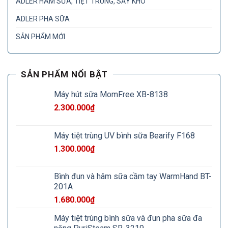
ADLER HÂM SỮA, TIỆT TRÙNG, SẤY KHÔ
ADLER PHA SỮA
SẢN PHẨM MỚI
SẢN PHẨM NỔI BẬT
Máy hút sữa MomFree XB-8138
2.300.000
₫
Máy tiệt trùng UV bình sữa Bearify F168
1.300.000
₫
Bình đun và hâm sữa cầm tay WarmHand BT-
201A
1.680.000
₫
Máy tiệt trùng bình sữa và đun pha sữa đa