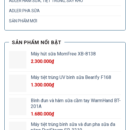
ADLER HÂM SỮA, TIỆT TRÙNG, SẤY KHÔ
ADLER PHA SỮA
SẢN PHẨM MỚI
SẢN PHẨM NỔI BẬT
Máy hút sữa MomFree XB-8138
2.300.000
₫
Máy tiệt trùng UV bình sữa Bearify F168
1.300.000
₫
Bình đun và hâm sữa cầm tay WarmHand BT-
201A
1.680.000
₫
Máy tiệt trùng bình sữa và đun pha sữa đa