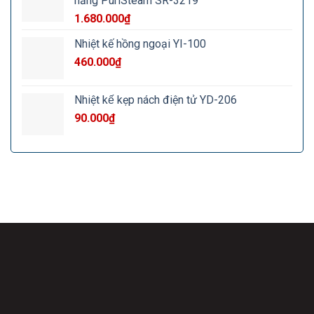
năng PuriSteam SR-3219
1.680.000
₫
Nhiệt kế hồng ngoại YI-100
460.000
₫
Nhiệt kế kẹp nách điện tử YD-206
90.000
₫
Công Ty Cổ Phẩn Quốc Tế Baby & Mom Care
Địa chỉ: 18 Nghiêm Xuân Yêm, xã Thanh Liệt, TP. Hà Nội.
Hotline:
038.36.036.19