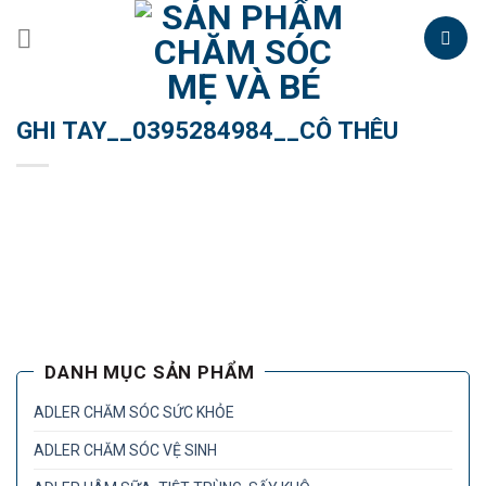
Skip
to
content
GHI TAY__0395284984__CÔ THÊU
DANH MỤC SẢN PHẨM
ADLER CHĂM SÓC SỨC KHỎE
ADLER CHĂM SÓC VỆ SINH