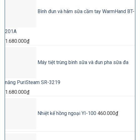
Bình đun và hâm sữa cầm tay WarmHand BT-
201A
1.680.000
₫
Máy tiệt trùng bình sữa và đun pha sữa đa
năng PuriSteam SR-3219
1.680.000
₫
Nhiệt kế hồng ngoại YI-100
460.000
₫