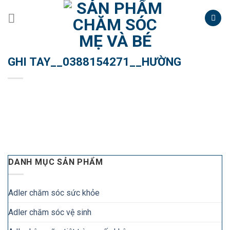
Skip
to
content
GHI TAY__0388154271__HƯỜNG
DANH MỤC SẢN PHẨM
Adler chăm sóc sức khỏe
Adler chăm sóc vệ sinh