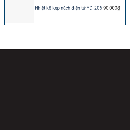
Nhiệt kế kẹp nách điện tử YD-206
90.000
₫
Công Ty Cổ Phẩn Quốc Tế Baby & Mom Care
Địa chỉ: 18 Nghiêm Xuân Yêm, xã Thanh Liệt, TP. Hà Nội.
Hotline:
038.36.036.19
Fanpage:
Máy móc trẻ em Adler
Thương hiệu