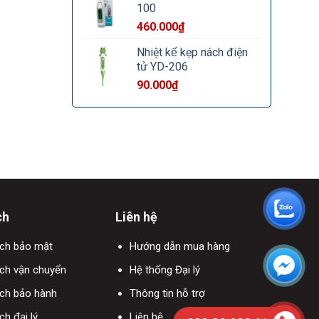
100
460.000
₫
Nhiệt kế kẹp nách điện
tử YD-206
90.000
₫
ch
Liên hệ
ách bảo mật
Hướng dẫn mua hàng
ch vận chuyển
Hệ thống Đại lý
ách bảo hành
Thông tin hỗ trợ
ch đại lý
Liên hệ