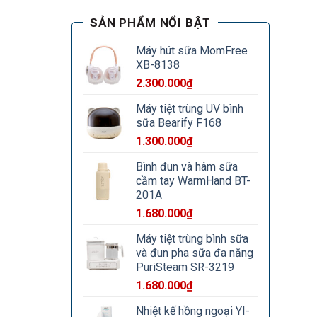
SẢN PHẨM NỔI BẬT
Máy hút sữa MomFree
XB-8138
2.300.000
₫
Máy tiệt trùng UV bình
sữa Bearify F168
1.300.000
₫
Bình đun và hâm sữa
cầm tay WarmHand BT-
201A
1.680.000
₫
Máy tiệt trùng bình sữa
và đun pha sữa đa năng
PuriSteam SR-3219
1.680.000
₫
Nhiệt kế hồng ngoại YI-