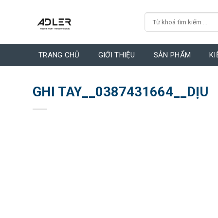
Skip
Search
to
for:
content
TRANG CHỦ
GIỚI THIỆU
SẢN PHẨM
KI
GHI TAY__0387431664__DỊU