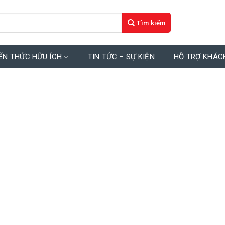
ẾN THỨC HỮU ÍCH
TIN TỨC – SỰ KIỆN
HỖ TRỢ KHÁC