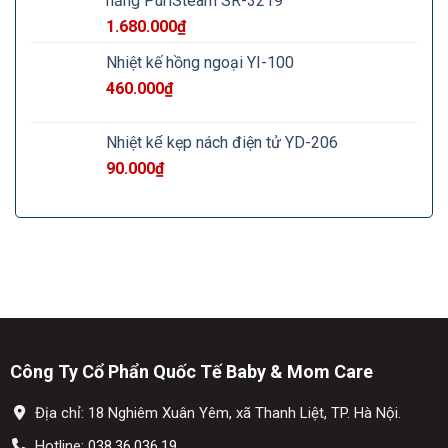
năng PuriSteam SR-3219
1.680.000
₫
Nhiệt kế hồng ngoại YI-100
460.000
₫
Nhiệt kế kẹp nách điện tử YD-206
90.000
₫
Công Ty Cổ Phẩn Quốc Tế Baby & Mom Care
Địa chỉ: 18 Nghiêm Xuân Yêm, xã Thanh Liệt, TP. Hà Nội.
Hotline:
038.36.036.19