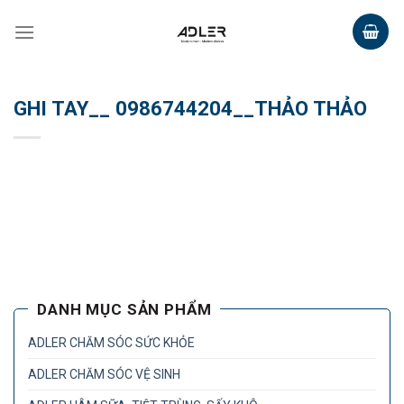
Skip
to
content
GHI TAY__ 0986744204__THẢO THẢO
DANH MỤC SẢN PHẨM
ADLER CHĂM SÓC SỨC KHỎE
ADLER CHĂM SÓC VỆ SINH