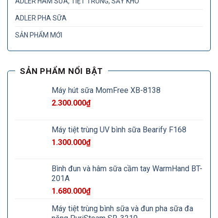
ADLER HÂM SỮA, TIỆT TRÙNG, SẤY KHÔ
ADLER PHA SỮA
SẢN PHẨM MỚI
SẢN PHẨM NỔI BẬT
Máy hút sữa MomFree XB-8138
2.300.000
₫
Máy tiệt trùng UV bình sữa Bearify F168
1.300.000
₫
Bình đun và hâm sữa cầm tay WarmHand BT-
201A
1.680.000
₫
Máy tiệt trùng bình sữa và đun pha sữa đa