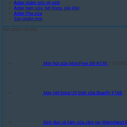
Adler chăm sóc vệ sinh
Adler hâm sữa, tiệt trùng, sấy khô
Adler Pha sữa
Sản phẩm mới
Sản phẩm nổi bật
Máy hút sữa MomFree XB-8138
2.300.00
Máy tiệt trùng UV bình sữa Bearify F168
1
Bình đun và hâm sữa cầm tay WarmHand 