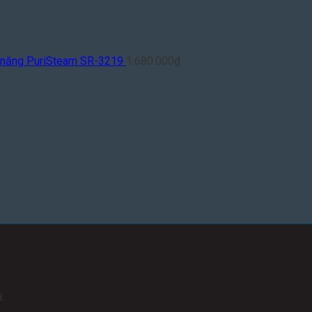
a năng PuriSteam SR-3219
1.680.000
₫
.