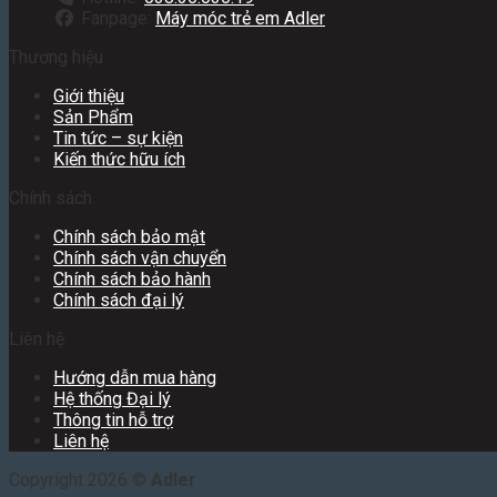
Fanpage:
Máy móc trẻ em Adler
Thương hiệu
Giới thiệu
Sản Phẩm
Tin tức – sự kiện
Kiến thức hữu ích
Chính sách
Chính sách bảo mật
Chính sách vận chuyển
Chính sách bảo hành
Chính sách đại lý
Liên hệ
Hướng dẫn mua hàng
Hệ thống Đại lý
Thông tin hỗ trợ
Liên hệ
Copyright 2026 ©
Adler