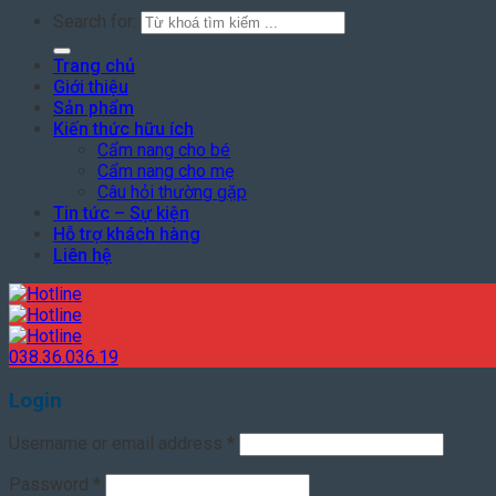
Search for:
Trang chủ
Giới thiệu
Sản phẩm
Kiến thức hữu ích
Cẩm nang cho bé
Cẩm nang cho mẹ
Câu hỏi thường gặp
Tin tức – Sự kiện
Hỗ trợ khách hàng
Liên hệ
038.36.036.19
Login
Username or email address
*
Password
*