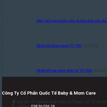
Máy tiệt trùng bình sữa và đun pha sữa đ
Nhiệt kế hồng ngoại YI-100
460.000
₫
Nhiệt kế kẹp nách điện tử YD-206
90.000
₫
Công Ty Cổ Phẩn Quốc Tế Baby & Mom Care
Địa chỉ: 18 Nghiêm Xuân Yêm, xã Thanh Liệt, TP. Hà Nội
Hotline:
038.36.036.19