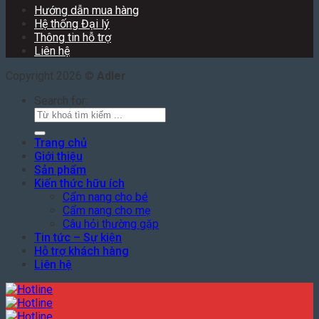
Hướng dẫn mua hàng
Hệ thống Đại lý
Thông tin hỗ trợ
Liên hệ
Copyright 2026 ©
Adler
Search for:
Trang chủ
Giới thiệu
Sản phẩm
Kiến thức hữu ích
Cẩm nang cho bé
Cẩm nang cho mẹ
Câu hỏi thường gặp
Tin tức – Sự kiện
Hỗ trợ khách hàng
Liên hệ