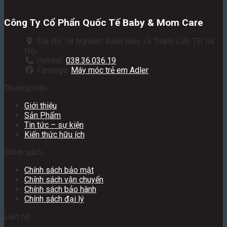
Công Ty Cổ Phẩn Quốc Tế Baby & Mom Care
Địa chỉ: 18 Nghiêm Xuân Yêm, xã Thanh Liệt, TP. Hà
Nội.
Hotline:
038.36.036.19
Fanpage:
Máy móc trẻ em Adler
Thương hiệu
Giới thiệu
Sản Phẩm
Tin tức – sự kiện
Kiến thức hữu ích
Chính sách
Chính sách bảo mật
Chính sách vận chuyển
Chính sách bảo hành
Chính sách đại lý
Liên hệ