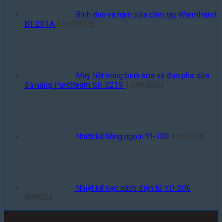
Bình đun và hâm sữa cầm tay WarmHand
BT-201A
1.680.000
₫
Máy tiệt trùng bình sữa và đun pha sữa
đa năng PuriSteam SR-3219
1.680.000
₫
Nhiệt kế hồng ngoại YI-100
460.000
₫
Nhiệt kế kẹp nách điện tử YD-206
90.000
₫