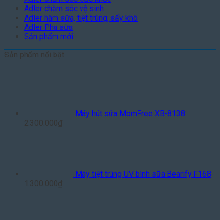
Adler chăm sóc vệ sinh
Adler hâm sữa, tiệt trùng, sấy khô
Adler Pha sữa
Sản phẩm mới
Sản phẩm nổi bật
Máy hút sữa MomFree XB-8138
2.300.000
₫
Máy tiệt trùng UV bình sữa Bearify F168
1.300.000
₫