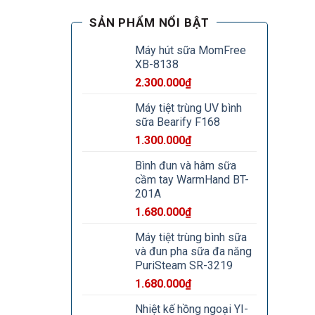
SẢN PHẨM NỔI BẬT
Máy hút sữa MomFree
XB-8138
2.300.000
₫
Máy tiệt trùng UV bình
sữa Bearify F168
1.300.000
₫
Bình đun và hâm sữa
cầm tay WarmHand BT-
201A
1.680.000
₫
Máy tiệt trùng bình sữa
và đun pha sữa đa năng
PuriSteam SR-3219
1.680.000
₫
Nhiệt kế hồng ngoại YI-