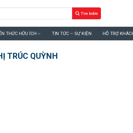
ẾN THỨC HỮU ÍCH
TIN TỨC – SỰ KIỆN
HỖ TRỢ KHÁC
HỊ TRÚC QUỲNH