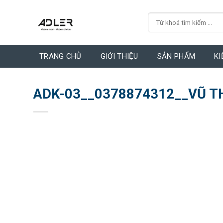
Skip
Search
to
for:
content
TRANG CHỦ
GIỚI THIỆU
SẢN PHẨM
KI
ADK-03__0378874312__VŨ T