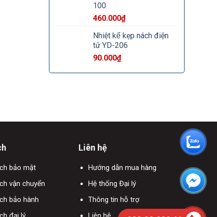
100
460.000
₫
Nhiệt kế kẹp nách điện
tử YD-206
90.000
₫
ch
Liên hệ
ách bảo mật
Hướng dẫn mua hàng
ch vận chuyển
Hệ thống Đại lý
ách bảo hành
Thông tin hỗ trợ
ch đại lý
Liên hệ