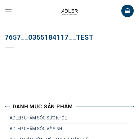
Skip
to
content
7657__0355184117__TEST
DANH MỤC SẢN PHẨM
ADLER CHĂM SÓC SỨC KHỎE
ADLER CHĂM SÓC VỆ SINH