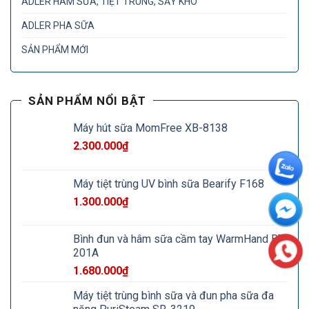
ADLER HÂM SỮA, TIỆT TRÙNG, SẤY KHÔ
ADLER PHA SỮA
SẢN PHẨM MỚI
SẢN PHẨM NỔI BẬT
Máy hút sữa MomFree XB-8138
2.300.000
₫
Máy tiệt trùng UV bình sữa Bearify F168
1.300.000
₫
Bình đun và hâm sữa cầm tay WarmHand BT-
201A
1.680.000
₫
Máy tiệt trùng bình sữa và đun pha sữa đa