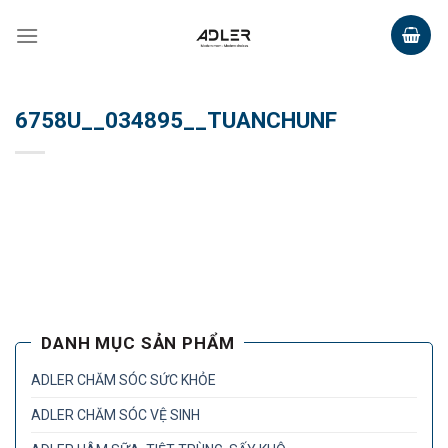
Skip
to
content
6758U__034895__TUANCHUNF
DANH MỤC SẢN PHẨM
ADLER CHĂM SÓC SỨC KHỎE
ADLER CHĂM SÓC VỆ SINH