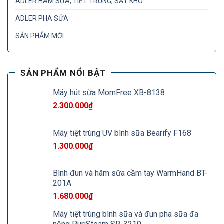
ADLER HÂM SỮA, TIỆT TRÙNG, SẤY KHÔ
ADLER PHA SỮA
SẢN PHẨM MỚI
SẢN PHẨM NỔI BẬT
Máy hút sữa MomFree XB-8138
2.300.000
₫
Máy tiệt trùng UV bình sữa Bearify F168
1.300.000
₫
Bình đun và hâm sữa cầm tay WarmHand BT-
201A
1.680.000
₫
Máy tiệt trùng bình sữa và đun pha sữa đa