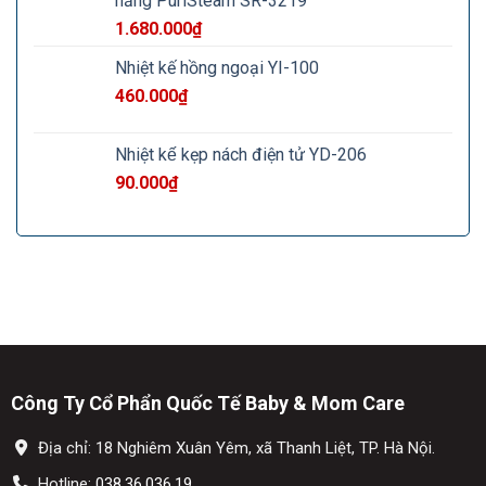
năng PuriSteam SR-3219
1.680.000
₫
Nhiệt kế hồng ngoại YI-100
460.000
₫
Nhiệt kế kẹp nách điện tử YD-206
90.000
₫
Công Ty Cổ Phẩn Quốc Tế Baby & Mom Care
Địa chỉ: 18 Nghiêm Xuân Yêm, xã Thanh Liệt, TP. Hà Nội.
Hotline:
038.36.036.19