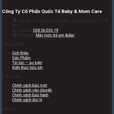
Công Ty Cổ Phẩn Quốc Tế Baby & Mom Care
Địa chỉ: 18 Nghiêm Xuân Yêm, xã Thanh Liệt, TP. Hà
Nội.
Hotline:
038.36.036.19
Fanpage:
Máy móc trẻ em Adler
Thương hiệu
Giới thiệu
Sản Phẩm
Tin tức – sự kiện
Kiến thức hữu ích
Chính sách
Chính sách bảo mật
Chính sách vận chuyển
Chính sách bảo hành
Chính sách đại lý
Liên hệ