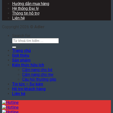
Hướng dẫn mua hàng
Hệ thống Đại lý
Thông tin hỗ trợ
Liên hệ
Copyright 2026 ©
Adler
Search for:
Trang chủ
Giới thiệu
Sản phẩm
Kiến thức hữu ích
Cẩm nang cho bé
Cẩm nang cho mẹ
Câu hỏi thường gặp
Tin tức – Sự kiện
Hỗ trợ khách hàng
Liên hệ