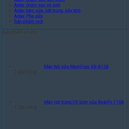
Adler chăm sóc vệ sinh
Adler hâm sữa, tiệt trùng, sấy khô
Adler Pha sữa
Sản phẩm mới
Sản phẩm nổi bật
Máy hút sữa MomFree XB-8138
2.300.000
₫
Máy tiệt trùng UV bình sữa Bearify F168
1.300.000
₫