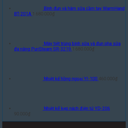
Bình đun và hâm sữa cầm tay WarmHand
BT-201A
1.680.000
₫
Máy tiệt trùng bình sữa và đun pha sữa
đa năng PuriSteam SR-3219
1.680.000
₫
Nhiệt kế hồng ngoại YI-100
460.000
₫
Nhiệt kế kẹp nách điện tử YD-206
90.000
₫