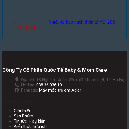
Nhiệt kế kẹp nách điện tử YD-206
90.000
₫
Công Ty Cổ Phẩn Quốc Tế Baby & Mom Care
Địa chỉ: 18 Nghiêm Xuân Yêm, xã Thanh Liệt, TP. Hà Nội.
Hotline:
038.36.036.19
Fanpage:
Máy móc trẻ em Adler
Thương hiệu
Giới thiệu
Sản Phẩm
Tin tức – sự kiện
Kiến thức hữu ích