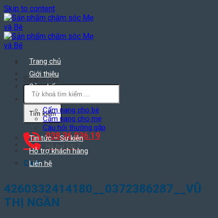
Skip to content
Trang chủ
Giới thiệu
Search for:
Sản phẩm
Kiến thức hữu ích
Cẩm nang cho bé
Cẩm nang cho mẹ
Câu hỏi thường gặp
038.36.036.19
Tin tức – Sự kiện
Hỗ trợ 24/7
Hỗ trợ khách hàng
Cart
Liên hệ
4260332414180__0372386287__VŨ
THỊ NGẦN