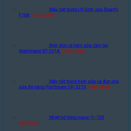
Máy tiệt trùng UV bình sữa Bearify
F168
1.300.000
₫
Bình đun và hâm sữa cầm tay
WarmHand BT-201A
1.680.000
₫
Máy tiệt trùng bình sữa và đun pha
sữa đa năng PuriSteam SR-3219
1.680.000
₫
Nhiệt kế hồng ngoại YI-100
460.000
₫