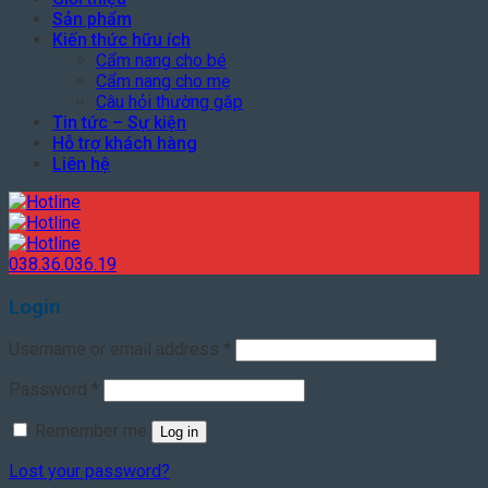
Sản phẩm
Kiến thức hữu ích
Cẩm nang cho bé
Cẩm nang cho mẹ
Câu hỏi thường gặp
Tin tức – Sự kiện
Hỗ trợ khách hàng
Liên hệ
038.36.036.19
Login
Username or email address
*
Password
*
Remember me
Log in
Lost your password?