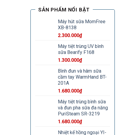
SẢN PHẨM NỔI BẬT
Máy hút sữa MomFree
XB-8138
2.300.000
₫
Máy tiệt trùng UV bình
sữa Bearify F168
1.300.000
₫
Bình đun và hâm sữa
cầm tay WarmHand BT-
201A
1.680.000
₫
Máy tiệt trùng bình sữa
và đun pha sữa đa năng
PuriSteam SR-3219
1.680.000
₫
Nhiệt kế hồng ngoại YI-