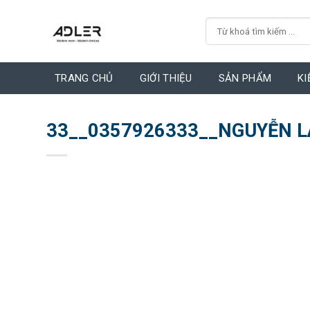
Skip
Search
to
for:
content
TRANG CHỦ
GIỚI THIỆU
SẢN PHẨM
KI
33__0357926333__NGUYỄN 