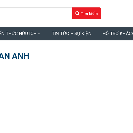
ẾN THỨC HỮU ÍCH
TIN TỨC – SỰ KIỆN
HỖ TRỢ KHÁC
LAN ANH