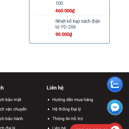
100
460.000
₫
Nhiệt kế kẹp nách điện
tử YD-206
90.000
₫
ch
Liên hệ
ách bảo mật
Hướng dẫn mua hàng
ch vận chuyển
Hệ thống Đại lý
ách bảo hành
Thông tin hỗ trợ
ch đại lý
Liên hệ