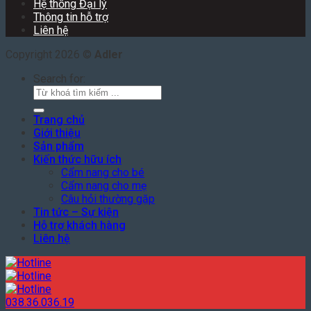
Hệ thống Đại lý
Thông tin hỗ trợ
Liên hệ
Copyright 2026 ©
Adler
Search for:
Trang chủ
Giới thiệu
Sản phẩm
Kiến thức hữu ích
Cẩm nang cho bé
Cẩm nang cho mẹ
Câu hỏi thường gặp
Tin tức – Sự kiện
Hỗ trợ khách hàng
Liên hệ
038.36.036.19