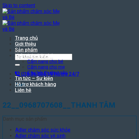
Skip to content
Trang chủ
Giới thiệu
Sản phẩm
Search for:
Kiến thức hữu ích
Cẩm nang cho bé
Cẩm nang cho mẹ
Câu hỏi thường gặp
038.36.036.19
Hỗ trợ 24/7
Tin tức – Sự kiện
Hỗ trợ khách hàng
Cart
Liên hệ
22__0968707608__THANH TÂM
Danh mục sản phẩm
Adler chăm sóc sức khỏe
Adler chăm sóc vệ sinh