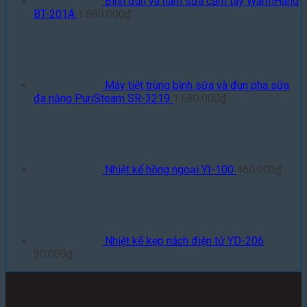
Bình đun và hâm sữa cầm tay WarmHand
BT-201A
1.680.000
₫
Máy tiệt trùng bình sữa và đun pha sữa
đa năng PuriSteam SR-3219
1.680.000
₫
Nhiệt kế hồng ngoại YI-100
460.000
₫
Nhiệt kế kẹp nách điện tử YD-206
90.000
₫