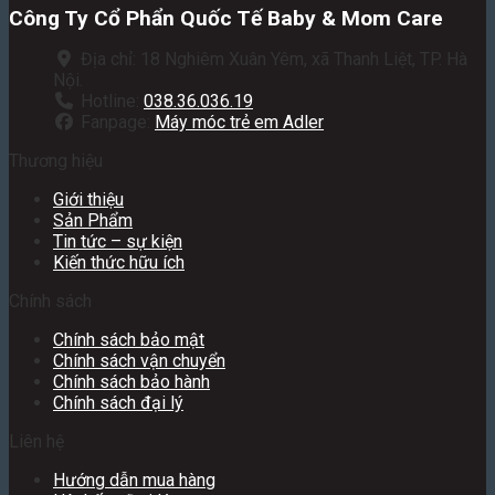
Công Ty Cổ Phẩn Quốc Tế Baby & Mom Care
Địa chỉ: 18 Nghiêm Xuân Yêm, xã Thanh Liệt, TP. Hà
Nội.
Hotline:
038.36.036.19
Fanpage:
Máy móc trẻ em Adler
Thương hiệu
Giới thiệu
Sản Phẩm
Tin tức – sự kiện
Kiến thức hữu ích
Chính sách
Chính sách bảo mật
Chính sách vận chuyển
Chính sách bảo hành
Chính sách đại lý
Liên hệ
Hướng dẫn mua hàng