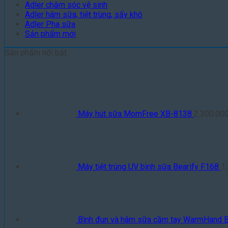
Adler chăm sóc vệ sinh
Adler hâm sữa, tiệt trùng, sấy khô
Adler Pha sữa
Sản phẩm mới
Sản phẩm nổi bật
Máy hút sữa MomFree XB-8138
2.300.00
Máy tiệt trùng UV bình sữa Bearify F168
1
Bình đun và hâm sữa cầm tay WarmHand 