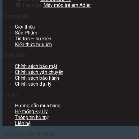
Fanpage:
Máy móc trẻ em Adler
Thương hiệu
Giới thiệu
Sản Phẩm
Tin tức – sự kiện
Kiến thức hữu ích
Chính sách
Chính sách bảo mật
Chính sách vận chuyển
Chính sách bảo hành
Chính sách đại lý
Liên hệ
Hướng dẫn mua hàng
Hệ thống Đại lý
Thông tin hỗ trợ
Liên hệ
Copyright 2026 ©
Adler