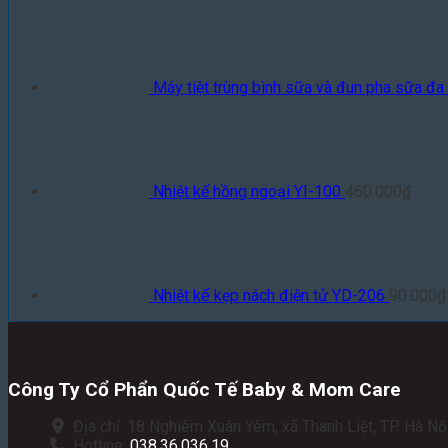
Máy tiệt trùng bình sữa và đun pha sữa đ
Nhiệt kế hồng ngoại YI-100
460.000
₫
Nhiệt kế kẹp nách điện tử YD-206
90.000
₫
Công Ty Cổ Phẩn Quốc Tế Baby & Mom Care
Địa chỉ: 18 Nghiêm Xuân Yêm, xã Thanh Liệt, TP. Hà Nội
Hotline:
038.36.036.19