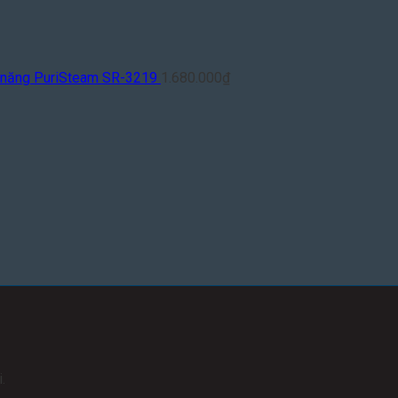
a năng PuriSteam SR-3219
1.680.000
₫
.